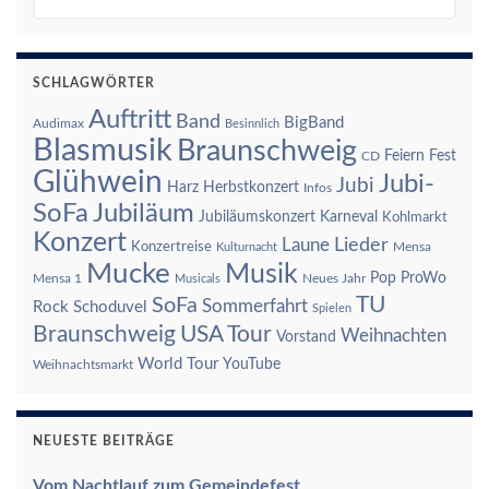
SCHLAGWÖRTER
Auftritt
Band
BigBand
Audimax
Besinnlich
Blasmusik
Braunschweig
Feiern
Fest
CD
Glühwein
Jubi-
Jubi
Harz
Herbstkonzert
Infos
SoFa
Jubiläum
Jubiläumskonzert
Karneval
Kohlmarkt
Konzert
Laune
Lieder
Konzertreise
Mensa
Kulturnacht
Mucke
Musik
Pop
ProWo
Mensa 1
Neues Jahr
Musicals
TU
SoFa
Sommerfahrt
Rock
Schoduvel
Spielen
Braunschweig
USA Tour
Weihnachten
Vorstand
World Tour
YouTube
Weihnachtsmarkt
NEUESTE BEITRÄGE
Vom Nachtlauf zum Gemeindefest