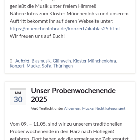
genießt die Musik unter freiem Himmel!
Nähere Infos zum Kloster Münchenlohra und unserem
Auftritt bekommt ihr auf deren Webseite unter:
https://muenchenlohra.de/konzert/akablas25.html
Wir freuen uns auf Euch!
Auftritt
,
Blasmusik
,
Glühwein
,
Kloster Münchenlohra
,
Konzert
,
Mucke
,
SoFa
,
Thüringen
Unser Probenwochenende
MAI
2025
30
Veröffentlicht unter
Allgemein
,
Mucke
,
Nicht kategorisiert
Vom 09. – 11.05. sind wir zu unserem traditionellen
Probenwochenende in den Harz nach Hohegeiß
gefahren. Dort haben wir die gemeinsame Zeit genutzt,