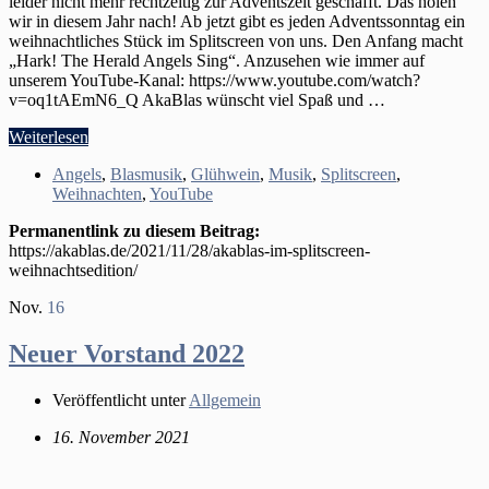
leider nicht mehr rechtzeitig zur Adventszeit geschafft. Das holen
wir in diesem Jahr nach! Ab jetzt gibt es jeden Adventssonntag ein
weihnachtliches Stück im Splitscreen von uns. Den Anfang macht
„Hark! The Herald Angels Sing“. Anzusehen wie immer auf
unserem YouTube-Kanal: https://www.youtube.com/watch?
v=oq1tAEmN6_Q AkaBlas wünscht viel Spaß und …
Weiterlesen
Angels
,
Blasmusik
,
Glühwein
,
Musik
,
Splitscreen
,
Weihnachten
,
YouTube
Permanentlink zu diesem Beitrag:
https://akablas.de/2021/11/28/akablas-im-splitscreen-
weihnachtsedition/
Nov.
16
Neuer Vorstand 2022
Veröffentlicht unter
Allgemein
16. November 2021