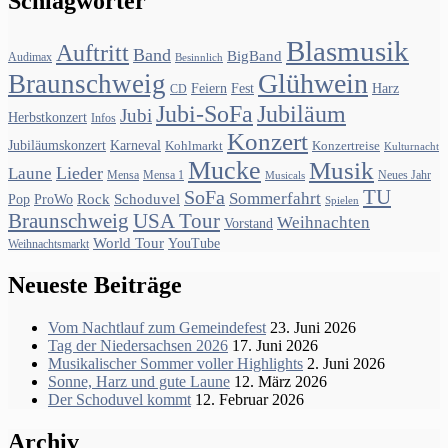
Schlagwörter
Blasmusik
Auftritt
Band
BigBand
Audimax
Besinnlich
Glühwein
Braunschweig
Feiern
Fest
Harz
CD
Jubiläum
Jubi-SoFa
Jubi
Herbstkonzert
Infos
Konzert
Jubiläumskonzert
Karneval
Kohlmarkt
Konzertreise
Kulturnacht
Mucke
Musik
Lieder
Laune
Mensa
Mensa 1
Neues Jahr
Musicals
SoFa
TU
Sommerfahrt
Rock
Schoduvel
Pop
ProWo
Spielen
USA Tour
Braunschweig
Weihnachten
Vorstand
World Tour
YouTube
Weihnachtsmarkt
Neueste Beiträge
Vom Nachtlauf zum Gemeindefest
23. Juni 2026
Tag der Niedersachsen 2026
17. Juni 2026
Musikalischer Sommer voller Highlights
2. Juni 2026
Sonne, Harz und gute Laune
12. März 2026
Der Schoduvel kommt
12. Februar 2026
Archiv