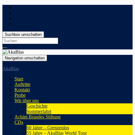
Suchbox umschalten
Search
for:
Navigation umschalten
AkaBlas
Start
Auftritte
Kontakt
Probe
Wir über uns
Geschichte
Sommerfahrt
Achim Brandes Stiftung
CDs
60 Jahre – Grenzenlos
55 Jahre – AkaBlas World Tour