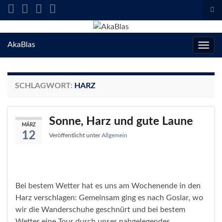
Suc
ums
Search for:
AkaBlas
Navig
umsc
SCHLAGWORT:
HARZ
Sonne, Harz und gute Laune
MÄRZ
12
Veröffentlicht unter
Allgemein
Bei bestem Wetter hat es uns am Wochenende in den
Harz verschlagen: Gemeinsam ging es nach Goslar, wo
wir die Wanderschuhe geschnürt und bei bestem
Wetter eine Tour durch unser nahgelegendes