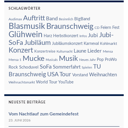
SCHLAGWÖRTER
Auftritt
Band
BigBand
Audimax
Besinnlich
Blasmusik
Braunschweig
Feiern
Fest
CD
Glühwein
Jubi-
Jubi
Harz
Herbstkonzert
Infos
SoFa
Jubiläum
Jubiläumskonzert
Karneval
Kohlmarkt
Konzert
Laune
Lieder
Konzertreise
Mensa
Kulturnacht
Mucke
Musik
Pop
ProWo
Mensa 1
Neues Jahr
Musicals
TU
SoFa
Sommerfahrt
Rock
Schoduvel
Spielen
Braunschweig
USA Tour
Weihnachten
Vorstand
World Tour
YouTube
Weihnachtsmarkt
NEUESTE BEITRÄGE
Vom Nachtlauf zum Gemeindefest
23. JUNI 2026