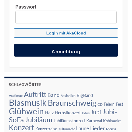
Passwort
Login mit AkaCloud
SCHLAGWÖRTER
Auftritt
Band
BigBand
Audimax
Besinnlich
Blasmusik
Braunschweig
Feiern
Fest
CD
Glühwein
Jubi-
Jubi
Harz
Herbstkonzert
Infos
SoFa
Jubiläum
Jubiläumskonzert
Karneval
Kohlmarkt
Konzert
Laune
Lieder
Konzertreise
Mensa
Kulturnacht