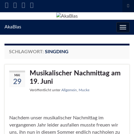
Suc
ums
Search for:
AkaBlas
Navig
umsc
SCHLAGWORT:
SINGDING
Musikalischer Nachmittag am
MAI
19. Juni
29
Veröffentlicht unter
Allgemein
,
Mucke
Nachdem unser musikalischer Nachmittag im
vergangenen Jahr leider ausfallen musste freuen wir
uns, ihn nun in diesem Sommer endlich nachholen zu