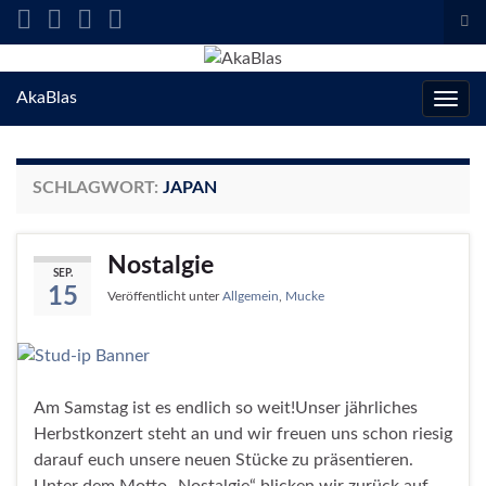
Suc
ums
Search for:
AkaBlas
Navig
umsc
SCHLAGWORT:
JAPAN
Nostalgie
SEP.
15
Veröffentlicht unter
Allgemein
,
Mucke
Am Samstag ist es endlich so weit!Unser jährliches
Herbstkonzert steht an und wir freuen uns schon riesig
darauf euch unsere neuen Stücke zu präsentieren.
Unter dem Motto „Nostalgie“ blicken wir zurück auf