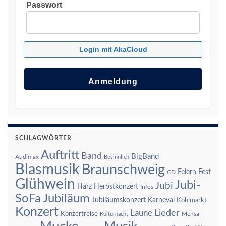
Passwort
Login mit AkaCloud
SCHLAGWÖRTER
Auftritt
Band
BigBand
Audimax
Besinnlich
Blasmusik
Braunschweig
Feiern
Fest
CD
Glühwein
Jubi-
Jubi
Harz
Herbstkonzert
Infos
SoFa
Jubiläum
Jubiläumskonzert
Karneval
Kohlmarkt
Konzert
Laune
Lieder
Konzertreise
Mensa
Kulturnacht